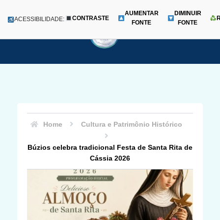
AUMENTAR
DIMINUIR
CONTRASTE
Menu
ACESSIBILIDADE:
FONTE
FONTE
Pular
para
o
conteúdo
Home
Cultura e Patrimônio Histórico
Búzios celebra tradicional Festa de Santa Rita de
Cássia 2026