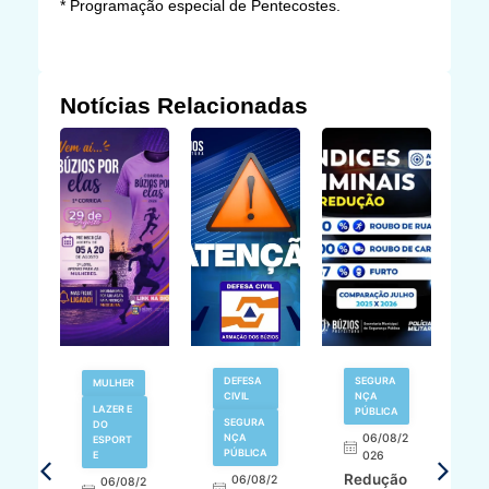
* Programação especial de Pentecostes.
Notícias Relacionadas
V
DEFESA
SEGURA
MULHER
N
CIVIL
NÇA
LAZER E
PÚBLICA
SEGURA
DO
,
NÇA
06/08/2
ESPORT
L
S
PÚBLICA
E
026
a
Redução
06/08/2
06/08/2
I