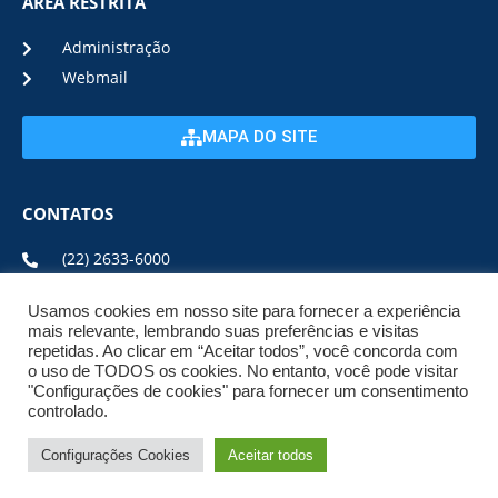
ÁREA RESTRITA
Administração
Webmail
MAPA DO SITE
CONTATOS
(22) 2633-6000
Usamos cookies em nosso site para fornecer a experiência
ENDEREÇO E HORÁRIO
mais relevante, lembrando suas preferências e visitas
repetidas. Ao clicar em “Aceitar todos”, você concorda com
o uso de TODOS os cookies. No entanto, você pode visitar
ESTRADA DA USINA, Nº 600 CENTRO, CEP: 28950-000
"Configurações de cookies" para fornecer um consentimento
DE SEGUNDA A SEXTA DE 08:00 ÀS 17:00
controlado.
Configurações Cookies
Aceitar todos
© 2026 NPI BRASIL. TODOS OS DIREITOS
RESERVADOS.