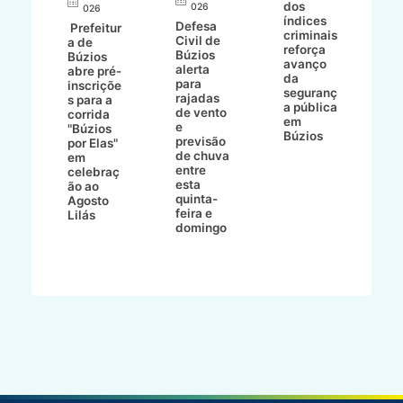
dos
026
8/2
026
p
índices
Defesa
p
Prefeitur
criminais
Civil de
s
a de
reforça
Búzios
c
ív
Búzios
avanço
alerta
a
abre pré-
da
para
s
:
inscriçõe
seguranç
rajadas
n
s para a
a pública
de vento
tr
corrida
em
e
p
go
"Búzios
Búzios
previsão
m
lga
por Elas"
de chuva
i
em
entre
ni
celebraç
esta
ão ao
quinta-
Agosto
feira e
ho
Lilás
domingo