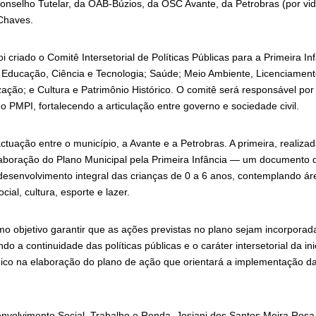
onselho Tutelar, da OAB-Búzios, da OSC Avante, da Petrobras (por vi
Chaves.
oi criado o Comitê Intersetorial de Políticas Públicas para a Primeira I
e Educação, Ciência e Tecnologia; Saúde; Meio Ambiente, Licenciament
zação; e Cultura e Patrimônio Histórico. O comitê será responsável p
o PMPI, fortalecendo a articulação entre governo e sociedade civil.
tuação entre o município, a Avante e a Petrobras. A primeira, realiza
laboração do Plano Municipal pela Primeira Infância — um documento
 desenvolvimento integral das crianças de 0 a 6 anos, contemplando 
cial, cultura, esporte e lazer.
mo objetivo garantir que as ações previstas no plano sejam incorpora
o a continuidade das políticas públicas e o caráter intersetorial da ini
nico na elaboração do plano de ação que orientará a implementação d
envolvimento Social, Trabalho e Renda, Josiani dos Santos Meira Rosa