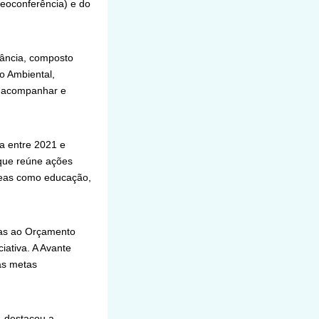
deoconferência) e do
nfância, composto
o Ambiental,
or acompanhar e
da entre 2021 e
 que reúne ações
áreas como educação,
das ao Orçamento
ciativa. A Avante
as metas
, destacou a