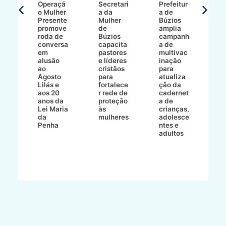
Operaçã
Secretari
Prefeitur
H
o Mulher
a da
a de
p
8/2
Presente
Mulher
Búzios
w
promove
de
amplia
p
roda de
Búzios
campanh
a
tur
conversa
capacita
a de
o 
em
pastores
multivac
t
alusão
e líderes
inação
t
ré-
ao
cristãos
para
l
çõe
Agosto
para
atualiza
d
a
Lilás e
fortalece
ção da
p
a
aos 20
r rede de
cadernet
pr
s
anos da
proteção
a de
n
s"
Lei Maria
às
crianças,
e
da
mulheres
adolesce
g
aç
Penha
ntes e
r
adultos
p
o
d
B