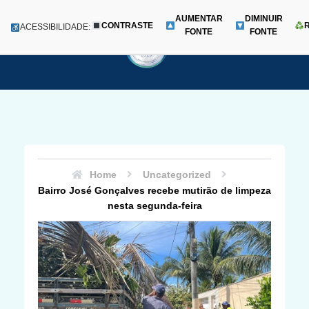
AUMENTAR
DIMINUIR
CONTRASTE
Menu
ACESSIBILIDADE:
FONTE
FONTE
Pular
para
o
conteúdo
Home
Uncategorized
Bairro José Gonçalves recebe mutirão de limpeza
nesta segunda-feira