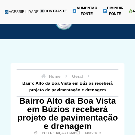
AUMENTAR
DIMINUIR
CONTRASTE
Menu
ACESSIBILIDADE:
FONTE
FONTE
Pular
para
o
conteúdo
Home
Geral
Bairro Alto da Boa Vista em Búzios receberá
projeto de pavimentação e drenagem
Bairro Alto da Boa Vista
em Búzios receberá
projeto de pavimentação
e drenagem
POR REDAÇÃO PMAB
14/06/2019