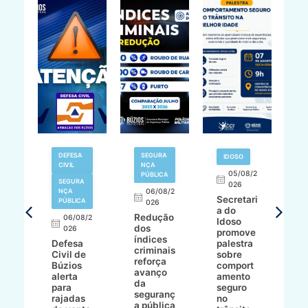
DEFESA
SEGURA
IDOSO
CIVIL
NÇA
8/2
05/08/2
PÚBLICA
SEGURA
026
NÇA
06/08/2
al
Secretari
PÚBLICA
026
pa
a do
Redução
06/08/2
Idoso
dos
026
ph
promove
índices
ssé
Defesa
palestra
criminais
e
Civil de
sobre
N
reforça
Búzios
comport
r
avanço
l
alerta
amento
L
da
para
seguro
e
seguranç
ri
rajadas
no
G
a pública