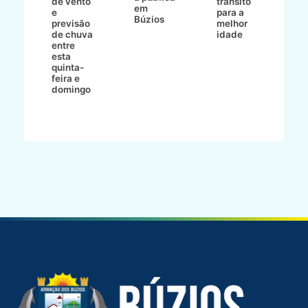
de vento
trânsito
s
em
e
para a
Fr
Búzios
ico
previsão
melhor
f
de chuva
idade
t
entre
d
esta
B
quinta-
d
feira e
R
domingo
d
L