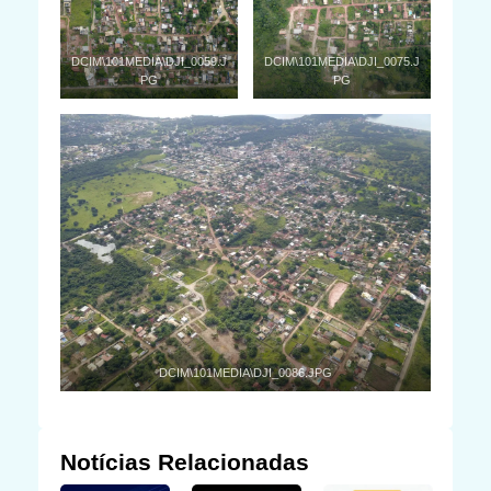
DCIM\101MEDIA\DJI_0059.J
DCIM\101MEDIA\DJI_0075.J
PG
PG
DCIM\101MEDIA\DJI_0086.JPG
Notícias Relacionadas