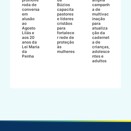
roda de
Búzios
campanh
a
tur
conversa
capacita
a de
o 
em
pastores
multivac
t
alusão
e líderes
inação
t
ré-
ao
cristãos
para
l
çõe
Agosto
para
atualiza
d
a
Lilás e
fortalece
ção da
p
a
aos 20
r rede de
cadernet
pr
s
anos da
proteção
a de
n
s"
Lei Maria
às
crianças,
e
da
mulheres
adolesce
g
aç
Penha
ntes e
r
adultos
p
o
d
B