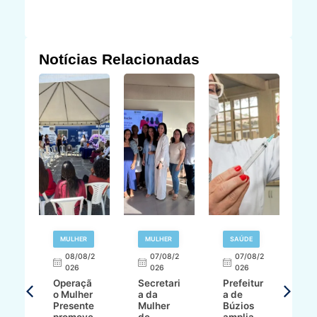
Notícias Relacionadas
R
MULHER
MULHER
SAÚDE
E
08/08/2
07/08/2
07/08/2
026
026
026
T
Operaçã
Secretari
Prefeitur
H
o Mulher
a da
a de
p
8/2
Presente
Mulher
Búzios
w
promove
de
amplia
p