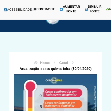
AUMENTAR
DIMINUIR
CONTRASTE
Menu
ACESSIBILIDADE:
FONTE
FONTE
Pular
para
o
conteúdo
Home
Geral
Atualização desta quinta-feira (30/04/2020)