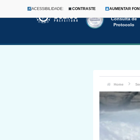
ACESSIBILIDADE:
CONTRASTE
AUMENTAR FON
Menu
Pular
Consulta de
Protocolo
para
o
conteúdo
Home
Se