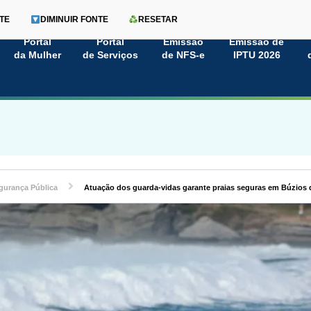
TE
DIMINUIR FONTE
RESETAR
Portal
Portal
Emissão
Emissão de
da Mulher
de Serviços
de NFS-e
IPTU 2026
gurança Pública
Atuação dos guarda-vidas garante praias seguras em Búzios 