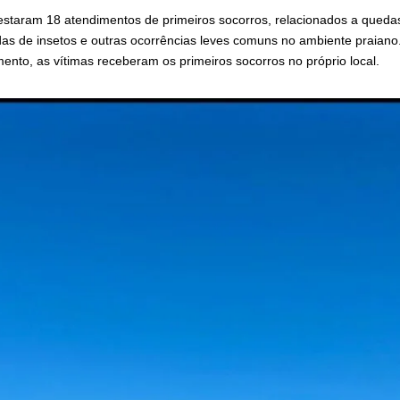
estaram 18 atendimentos de primeiros socorros, relacionados a qued
das de insetos e outras ocorrências leves comuns no ambiente praiano
ento, as vítimas receberam os primeiros socorros no próprio local.