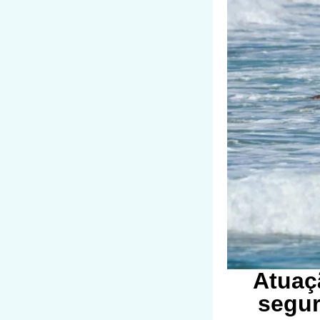
Atuaç
segur