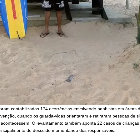
foram contabilizadas 174 ocorrências envolvendo banhistas em áreas d
venção, quando os guarda-vidas orientaram e retiraram pessoas de si
s acontecessem. O levantamento também aponta 22 casos de crianças
principalmente do descuido momentâneo dos responsáveis.