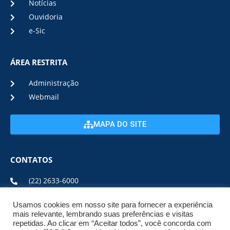
Notícias
Ouvidoria
e-Sic
ÁREA RESTRITA
Administração
Webmail
MAPA DO SITE
CONTATOS
(22) 2633-6000
Usamos cookies em nosso site para fornecer a experiência
ENDEREÇO E HORÁRIO
mais relevante, lembrando suas preferências e visitas
repetidas. Ao clicar em “Aceitar todos”, você concorda com