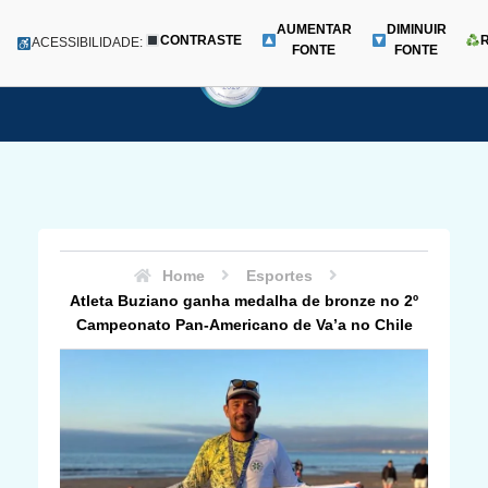
AUMENTAR
DIMINUIR
CONTRASTE
Menu
ACESSIBILIDADE:
FONTE
FONTE
Pular
para
o
conteúdo
Home
Esportes
Atleta Buziano ganha medalha de bronze no 2º
Campeonato Pan-Americano de Va’a no Chile