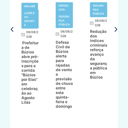
V
DEFESA
SEGURA
MULHER
N
CIVIL
NÇA
LAZER E
PÚBLICA
SEGURA
DO
,
NÇA
06/08/2
ESPORT
L
S
PÚBLICA
E
026
a
Redução
06/08/2
06/08/2
I
dos
026
8/2
026
p
índices
Defesa
p
Prefeitur
criminais
Civil de
s
a de
reforça
Búzios
c
ív
Búzios
avanço
alerta
a
abre pré-
da
para
s
:
inscriçõe
seguranç
rajadas
n
s para a
a pública
de vento
tr
corrida
em
e
p
go
"Búzios
Búzios
previsão
m
lga
por Elas"
de chuva
i
em
entre
ni
celebraç
esta
ão ao
quinta-
Agosto
feira e
ho
Lilás
domingo