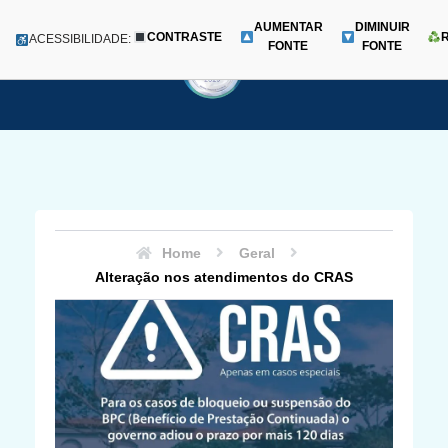
AUMENTAR
DIMINUIR
CONTRASTE
Menu
ACESSIBILIDADE:
FONTE
FONTE
Pular
para
o
conteúdo
Home
Geral
Alteração nos atendimentos do CRAS