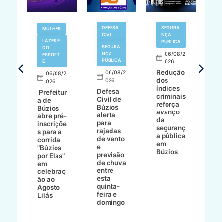
V
DEFESA
SEGURA
MULHER
N
CIVIL
NÇA
LAZER E
PÚBLICA
SEGURA
DO
,
NÇA
06/08/2
ESPORT
L
S
PÚBLICA
E
026
a
Redução
06/08/2
06/08/2
I
dos
026
8/2
026
p
índices
Defesa
p
Prefeitur
criminais
Civil de
s
a de
reforça
Búzios
c
ív
Búzios
avanço
alerta
a
abre pré-
da
para
s
:
inscriçõe
seguranç
rajadas
n
s para a
a pública
de vento
tr
corrida
em
e
p
go
"Búzios
Búzios
previsão
m
lga
por Elas"
de chuva
i
em
entre
ni
celebraç
esta
ão ao
quinta-
Agosto
feira e
ho
Lilás
domingo