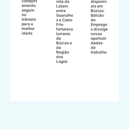
comport
n
e
rota da
disponív
amento
e
o
Latam
eis em
seguro
e
entre
Búzios:
no
v
o
Guarulho
Balcão
trânsito
o
s e Cabo
de
para a
C
ro
Frio
Emprego
melhor
C
fortalece
s divulga
idade
io
turismo
novas
de
oportuni
m
Búzios e
dades
ão
da
de
Região
trabalho
ca
dos
Lagos
ên
al
o