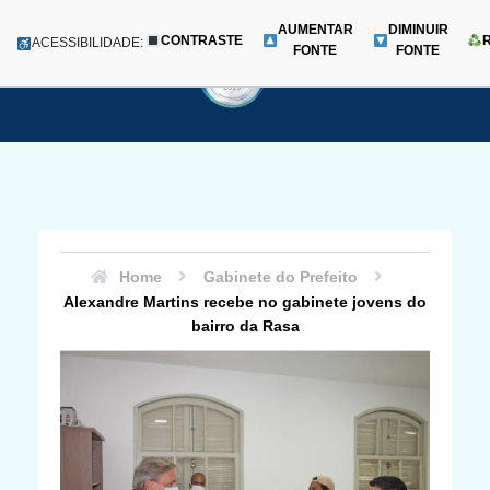
AUMENTAR
DIMINUIR
CONTRASTE
Menu
ACESSIBILIDADE:
FONTE
FONTE
Pular
para
o
conteúdo
Home
Gabinete do Prefeito
Alexandre Martins recebe no gabinete jovens do
bairro da Rasa