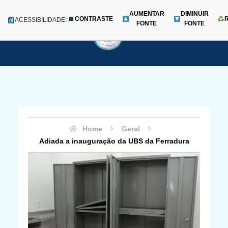
AUMENTAR
DIMINUIR
CONTRASTE
Menu
ACESSIBILIDADE:
FONTE
FONTE
Pular
para
o
conteúdo
Home
Geral
Adiada a inauguração da UBS da Ferradura