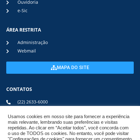
Ouvidoria
e-Sic
ÁREA RESTRITA
Administração
Webmail
MAPA DO SITE
CONTATOS
(22) 2633-6000
Usamos cookies em nosso site para fornecer a experiência
ENDEREÇO E HORÁRIO
mais relevante, lembrando suas preferências e visitas
repetidas. Ao clicar em “Aceitar todos”, você concorda com
o uso de TODOS os cookies. No entanto, você pode visitar
ESTRADA DA USINA, Nº 600 CENTRO, CEP: 28950-000
"Configurações de cookies" para fornecer um consentimento