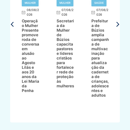
R
MULHER
MULHER
SAÚDE
E
08/08/2
07/08/2
07/08/2
026
026
026
T
Operaçã
Secretari
Prefeitur
H
o Mulher
a da
a de
p
8/2
Presente
Mulher
Búzios
w
promove
de
amplia
p
roda de
Búzios
campanh
a
tur
conversa
capacita
a de
o 
em
pastores
multivac
t
alusão
e líderes
inação
t
ré-
ao
cristãos
para
l
çõe
Agosto
para
atualiza
d
a
Lilás e
fortalece
ção da
p
a
aos 20
r rede de
cadernet
pr
s
anos da
proteção
a de
n
s"
Lei Maria
às
crianças,
e
da
mulheres
adolesce
g
aç
Penha
ntes e
r
adultos
p
o
d
B