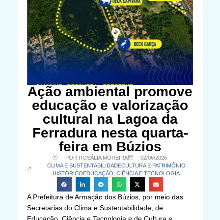
Ação ambiental promove
educação e valorização
cultural na Lagoa da
Ferradura nesta quarta-
feira em Búzios
POR ROSÁLIA MOREIRA
02/06/2026
CLIMA E SUSTENTABILIDADE
CULTURA E PATRIMÔNIO
HISTÓRICO
EDUCAÇÃO, CIÊNCIA E TECNOLOGIA
A Prefeitura de Armação dos Búzios, por meio das
Secretarias do Clima e Sustentabilidade, de
Educação, Ciência e Tecnologia e de Cultura e