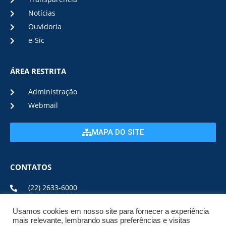
Notícias
Ouvidoria
e-Sic
ÁREA RESTRITA
Administração
Webmail
MAPA DO SITE
CONTATOS
(22) 2633-6000
Usamos cookies em nosso site para fornecer a experiência
ENDEREÇO E HORÁRIO
mais relevante, lembrando suas preferências e visitas