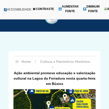
AUMENTAR
DIMINUIR
CONTRASTE
Menu
ACESSIBILIDADE:
FONTE
FONTE
Pular
para
o
conteúdo
Home
Cultura e Patrimônio Histórico
Ação ambiental promove educação e valorização
cultural na Lagoa da Ferradura nesta quarta-feira
em Búzios