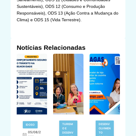
Sustentáveis), ODS 12 (Consumo e Produção
Responsáveis), ODS 13 (Ação Contra a Mudança do
Clima) e ODS 15 (Vida Terrestre).
Notícias Relacionadas
TURISM
DESENV
IDOSO
O E
OLVIMEN
05/08/2
V
DESENV
TO