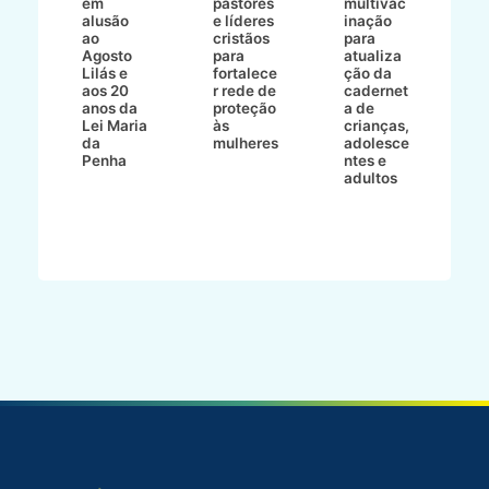
em
pastores
multivac
t
alusão
e líderes
inação
t
ré-
ao
cristãos
para
l
çõe
Agosto
para
atualiza
d
a
Lilás e
fortalece
ção da
p
a
aos 20
r rede de
cadernet
pr
s
anos da
proteção
a de
n
s"
Lei Maria
às
crianças,
e
da
mulheres
adolesce
g
aç
Penha
ntes e
r
adultos
p
o
d
B