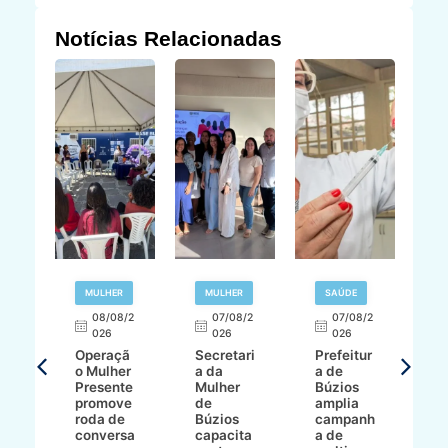
Notícias Relacionadas
R
MULHER
MULHER
SAÚDE
E
08/08/2
07/08/2
07/08/2
026
026
026
T
Operaçã
Secretari
Prefeitur
H
o Mulher
a da
a de
p
8/2
Presente
Mulher
Búzios
w
promove
de
amplia
p
roda de
Búzios
campanh
a
tur
conversa
capacita
a de
o 