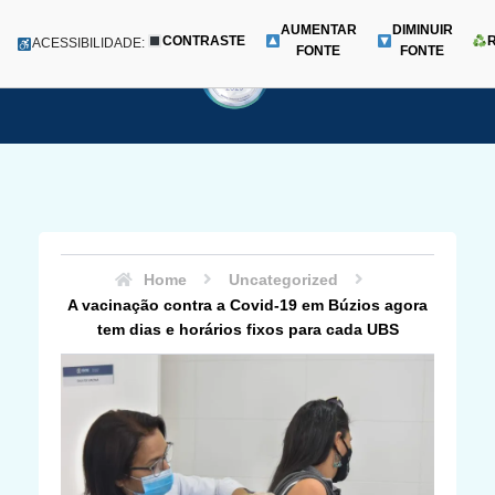
AUMENTAR
DIMINUIR
CONTRASTE
Menu
ACESSIBILIDADE:
FONTE
FONTE
Pular
para
o
conteúdo
Home
Uncategorized
A vacinação contra a Covid-19 em Búzios agora
tem dias e horários fixos para cada UBS