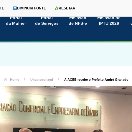
TE
DIMINUIR FONTE
RESETAR
Portal
Portal
Emissão
Emissão de
da Mulher
de Serviços
de NFS-e
IPTU 2026
Home
Uncategorized
A ACEB recebe o Prefeito André Granado