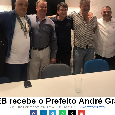
B recebe o Prefeito André G
POR CINTIA DELESALLE
22/11/2019
UNCATEGORIZED