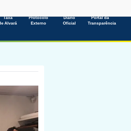
Taxa
Protocolo
Diário
Portal da
de Alvará
Externo
Oficial
Transparência