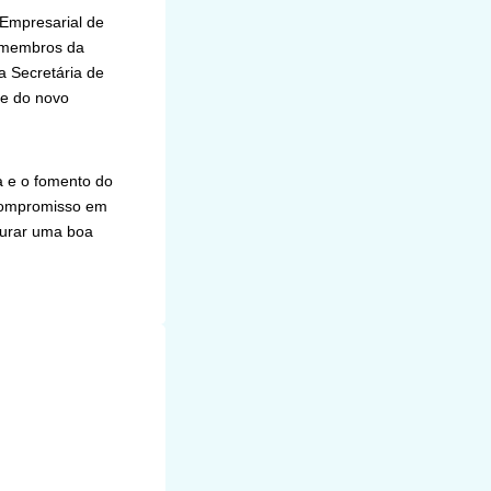
 Empresarial de
s membros da
a Secretária de
me do novo
a e o fomento do
 compromisso em
gurar uma boa