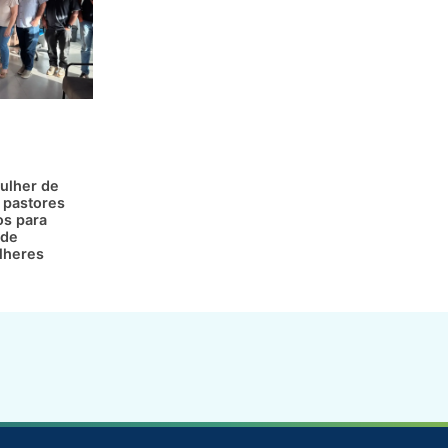
ulher de
 pastores
os para
 de
lheres