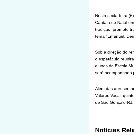
Nesta sexta-feira (6
Cantata de Natal em 
tradição, promete tr
tema “Emanuel, Deu
Sob a direção do re
o espetáculo reunirá
alunos da Escola Mun
será acompanhado po
Além das apresentaç
Valores Vocal, quint
de São Gonçalo-RJ. 
Notícias Rel