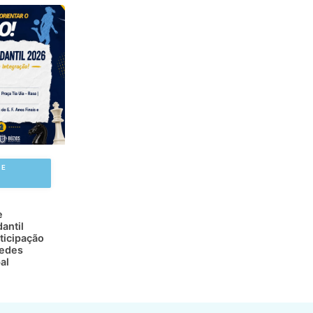
 E
e
antil
ticipação
redes
al