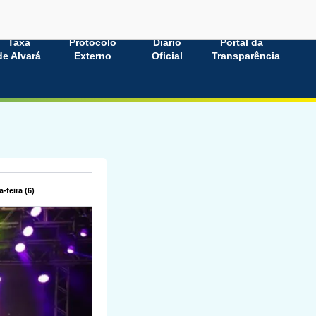
Taxa
Protocolo
Diário
Portal da
de Alvará
Externo
Oficial
Transparência
-feira (6)