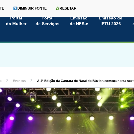
TE
DIMINUIR FONTE
RESETAR
Portal
Portal
Emissão
Emissão de
da Mulher
de Serviços
de NFS-e
IPTU 2026
e
Eventos
A 4ª Edição da Cantata de Natal de Búzios começa nesta sexta