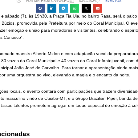
POR MATHEUS CARVALHO
03/12/2024
EVENTOS
) e sábado (7), às 19h30, a Praça Tia Uia, no bairro Rasa, será o palco
Búzios, promovida pela Prefeitura por meio do Coral Municipal. O even
azer emoção e união para moradores e visitantes, celebrando o espírit
s Conosco”.
nomado maestro Alberto Midon e com adaptação vocal da preparadora
 80 vozes do Coral Municipal e 40 vozes do Coral Infantojuvenil, com 
icipal João José de Carvalho. Para tornar a apresentação ainda mais 
r uma orquestra ao vivo, elevando a magia e o encanto da noite.
ões locais, o evento contará com participações que trazem diversidade
eto masculino vindo de Cuiabá-MT, e o Grupo Brazilian Piper, banda d
Esses talentos prometem agregar um toque especial de emoção à cele
acionadas