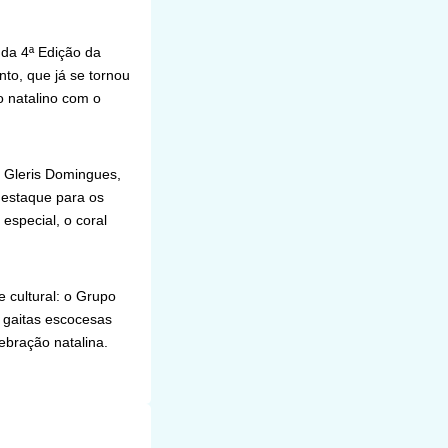
 da 4ª Edição da
to, que já se tornou
o natalino com o
 Gleris Domingues,
destaque para os
especial, o coral
 cultural: o Grupo
e gaitas escocesas
bração natalina.