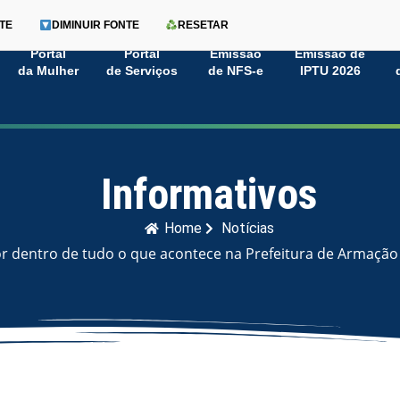
TE
DIMINUIR FONTE
RESETAR
Portal
Portal
Emissão
Emissão de
da Mulher
de Serviços
de NFS-e
IPTU 2026
Informativos
Home
Notícias
or dentro de tudo o que acontece na Prefeitura de Armação