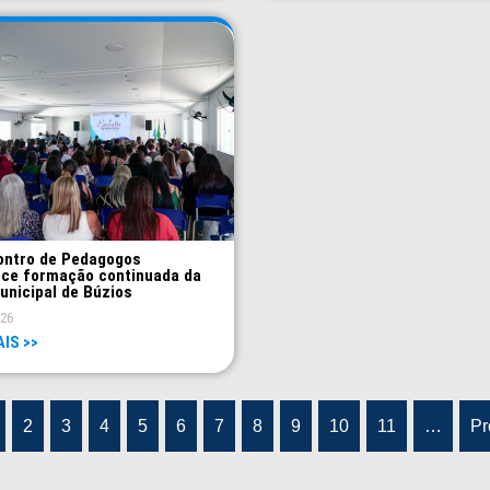
ontro de Pedagogos
ece formação continuada da
unicipal de Búzios
026
AIS >>
2
3
4
5
6
7
8
9
10
11
…
Pr