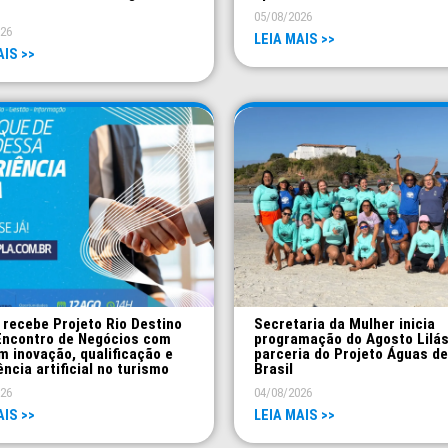
05/08/2026
026
LEIA MAIS >>
AIS >>
 recebe Projeto Rio Destino
Secretaria da Mulher inicia
Encontro de Negócios com
programação do Agosto Lilá
m inovação, qualificação e
parceria do Projeto Águas de
ência artificial no turismo
Brasil
026
04/08/2026
AIS >>
LEIA MAIS >>