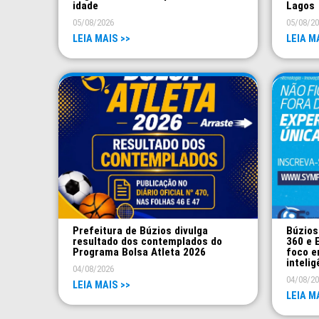
idade
Lagos
05/08/2026
05/08/2
LEIA MAIS >>
LEIA M
Prefeitura de Búzios divulga
Búzios
resultado dos contemplados do
360 e 
Programa Bolsa Atleta 2026
foco e
intelig
04/08/2026
04/08/2
LEIA MAIS >>
LEIA M