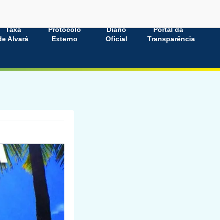
Taxa
Protocolo
Diário
Portal da
de Alvará
Externo
Oficial
Transparência