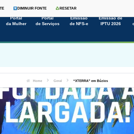
TE
DIMINUIR FONTE
RESETAR
Portal
Portal
Emissão
Emissão de
da Mulher
de Serviços
de NFS-e
IPTU 2026
Home
Geral
“XTERRA” em Búzios