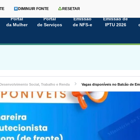
TE
DIMINUIR FONTE
RESETAR
Portal
Portal
Emissão
Emissão de
da Mulher
de Serviços
de NFS-e
IPTU 2026
Desenvolvimento Social, Trabalho e Renda
Vagas disponíveis no Balcão de E