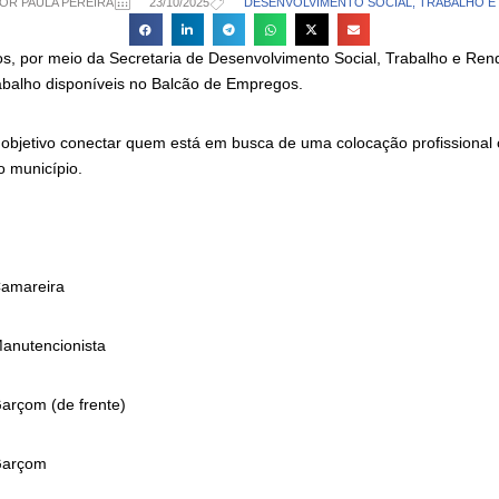
OR PAULA PEREIRA
23/10/2025
DESENVOLVIMENTO SOCIAL, TRABALHO E
os, por meio da Secretaria de Desenvolvimento Social, Trabalho e Ren
abalho disponíveis no Balcão de Empregos.
objetivo conectar quem está em busca de uma colocação profissiona
o município.
eira
cionista
de frente)
om