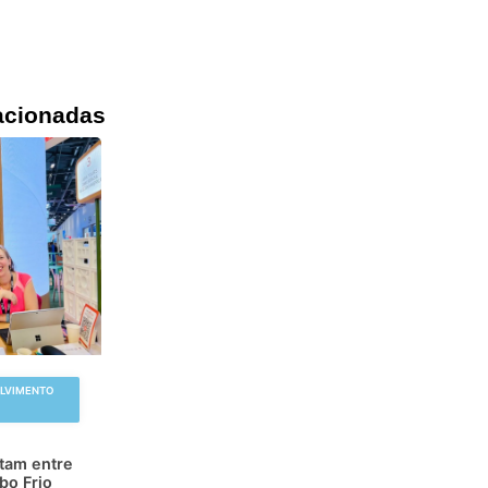
acionadas
OLVIMENTO
atam entre
bo Frio