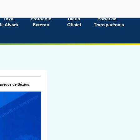
Taxa
Protocolo
Diário
Portal da
de Alvará
Externo
Oficial
Transparência
mpregos de Búzios