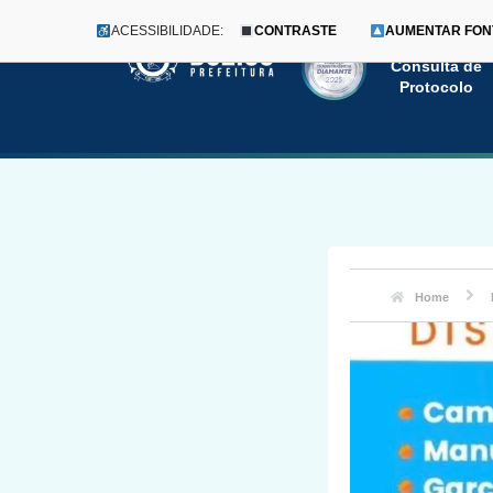
ACESSIBILIDADE:
CONTRASTE
AUMENTAR FON
Menu
Pular
Consulta de
Protocolo
para
o
conteúdo
Home