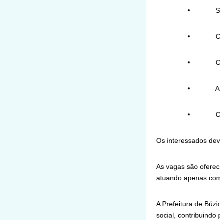
• Serviços
• Cozinh
• Cai
• Auxiliar 
• Cum
Os interessados dev
As vagas são oferec
atuando apenas como
A Prefeitura de Búz
social, contribuindo