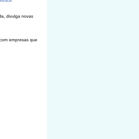
 RENDA
da, divulga novas
l com empresas que