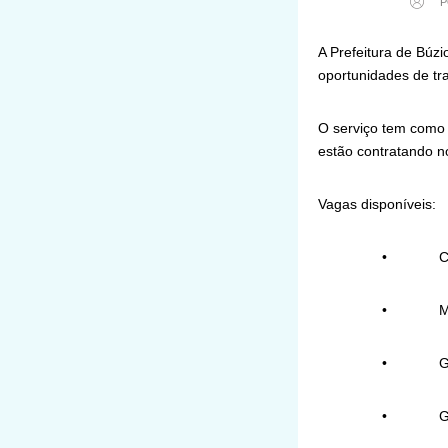
P
A Prefeitura de Búzi
oportunidades de tr
O serviço tem como 
estão contratando n
Vagas disponíveis:
• Camar
• Manuten
• Garçom (
• Garç