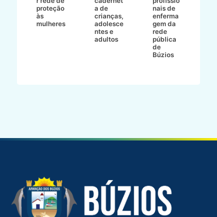
r rede de
cadernet
profissio
pa
ão
proteção
a de
nais de
ç
va
às
crianças,
enferma
a
mulheres
adolesce
gem da
d
ntes e
rede
r
-
adultos
pública
p
de
m
go
Búzios
l