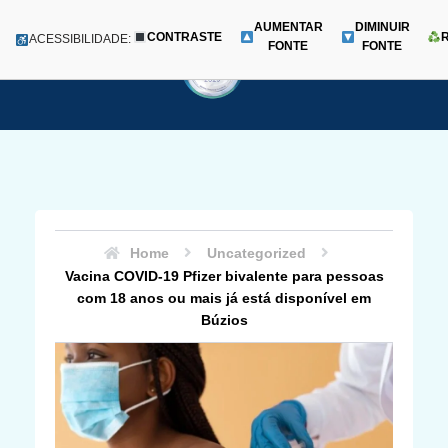
AUMENTAR
DIMINUIR
CONTRASTE
Menu
ACESSIBILIDADE:
FONTE
FONTE
Pular
para
o
conteúdo
Home
Uncategorized
Vacina COVID-19 Pfizer bivalente para pessoas
com 18 anos ou mais já está disponível em
Búzios