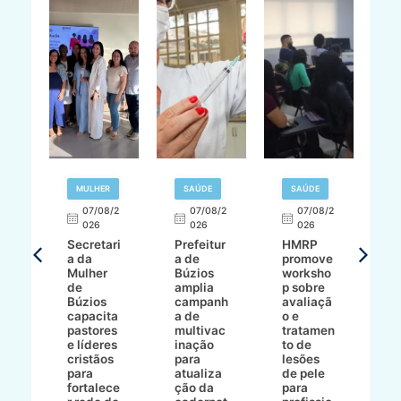
MULHER
SAÚDE
SAÚDE
07/08/2
07/08/2
07/08/2
A
026
026
026
Secretari
Prefeitur
HMRP
A
a da
a de
promove
8/2
Mulher
Búzios
worksho
de
amplia
p sobre
a
Búzios
campanh
avaliaçã
B
e
capacita
a de
o e
p
pastores
multivac
tratamen
O
e líderes
inação
to de
a
cristãos
para
lesões
E
s
para
atualiza
de pele
il
to
fortalece
ção da
para
c