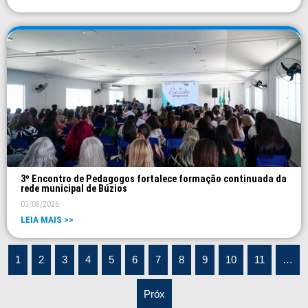
3º Encontro de Pedagogos fortalece formação continuada da
rede municipal de Búzios
03/08/2026
LEIA MAIS >>
1
2
3
4
5
6
7
8
9
10
11
…
Próx