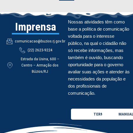
Nossas atividades têm como
Imprensa
base a política de comunicação
voltada para o interesse
comunicacao@buzios.rj.gov.br
público, na qual o cidadão não
(22) 2623-9224
só recebe informações, mas
também é ouvido, buscando
Estrada da Usina, 600 –
oportunidade para o governo
Centro – Armação dos
Búzios/RJ
avaliar suas ações e atender às
necessidades da população e
dos profissionais de
comunicação.
TERMO DE USO
MANUAL 