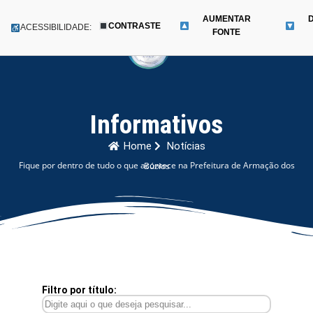
AUMENTAR
CONTRASTE
Menu
ACESSIBILIDADE:
FONTE
Pular
para
o
conteúdo
Informativos
Home
Notícias
Fique por dentro de tudo o que acontece na Prefeitura de Armação dos Búzios
Filtro por título: