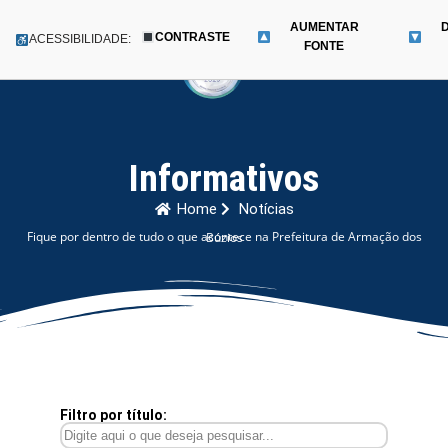
AUMENTAR
CONTRASTE
Menu
ACESSIBILIDADE:
FONTE
Pular
para
o
conteúdo
Informativos
Home
Notícias
Fique por dentro de tudo o que acontece na Prefeitura de Armação dos Búzios
Filtro por título: