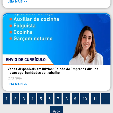
LEIA MAIS >>
Vagas disponíveis em Búzios: Balcão de Empregos divulga
novas oportunidades de trabalho
05/08/2026
LEIA MAIS >>
1
2
3
4
5
6
7
8
9
10
11
…
Próx