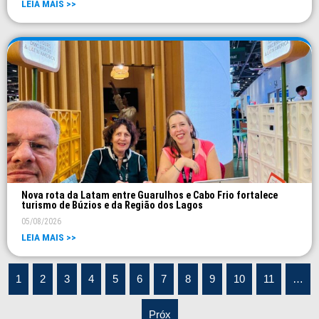
LEIA MAIS >>
Nova rota da Latam entre Guarulhos e Cabo Frio fortalece
turismo de Búzios e da Região dos Lagos
05/08/2026
LEIA MAIS >>
1
2
3
4
5
6
7
8
9
10
11
…
Próx