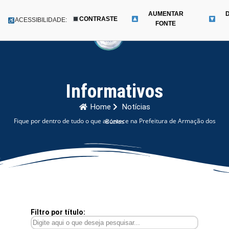
AUMENTAR
CONTRASTE
Menu
ACESSIBILIDADE:
FONTE
Pular
para
o
conteúdo
Informativos
Home
Notícias
Fique por dentro de tudo o que acontece na Prefeitura de Armação dos Búzios
Filtro por título: