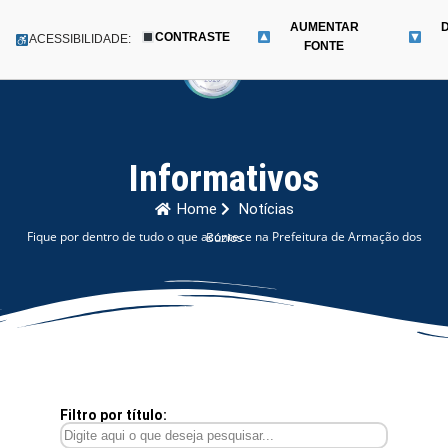
AUMENTAR
CONTRASTE
Menu
ACESSIBILIDADE:
FONTE
Pular
para
o
conteúdo
Informativos
Home
Notícias
Fique por dentro de tudo o que acontece na Prefeitura de Armação dos Búzios
Filtro por título: