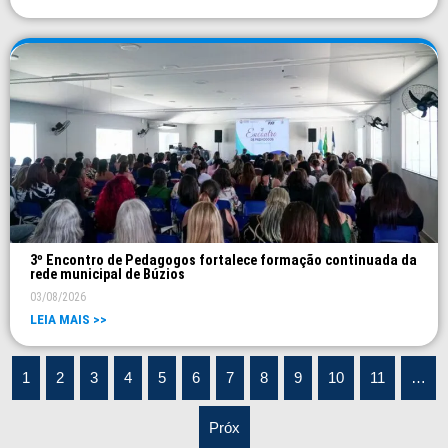
3º Encontro de Pedagogos fortalece formação continuada da
rede municipal de Búzios
03/08/2026
LEIA MAIS >>
1
2
3
4
5
6
7
8
9
10
11
…
Próx