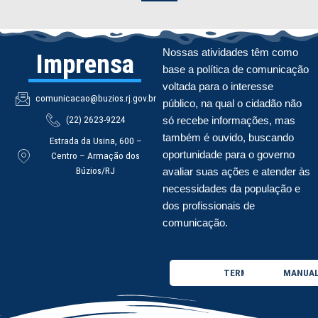
Nossas atividades têm como
Imprensa
base a política de comunicação
voltada para o interesse
comunicacao@buzios.rj.gov.br
público, na qual o cidadão não
(22) 2623-9224
só recebe informações, mas
também é ouvido, buscando
Estrada da Usina, 600 –
oportunidade para o governo
Centro – Armação dos
Búzios/RJ
avaliar suas ações e atender às
necessidades da população e
dos profissionais de
comunicação.
TERMO DE USO
MANUAL 