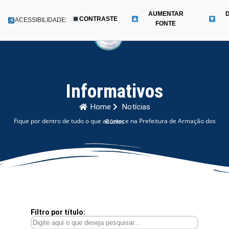
AUMENTAR
CONTRASTE
Menu
ACESSIBILIDADE:
FONTE
Pular
para
o
conteúdo
Informativos
Home
Notícias
Fique por dentro de tudo o que acontece na Prefeitura de Armação dos Búzios
Filtro por título: