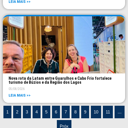
LEIA MAIS >>
Nova rota da Latam entre Guarulhos e Cabo Frio fortalece
turismo de Búzios e da Região dos Lagos
05/08/2026
LEIA MAIS >>
1
2
3
4
5
6
7
8
9
10
11
…
Próx