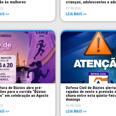
ão às mulheres
crianças, adolescentes e ad
026
07/08/2026
AIS >>
LEIA MAIS >>
tura de Búzios abre pré-
Defesa Civil de Búzios alerta
ções para a corrida “Búzios
rajadas de vento e previsão 
as” em celebração ao Agosto
chuva entre esta quinta-feir
domingo
026
06/08/2026
AIS >>
LEIA MAIS >>