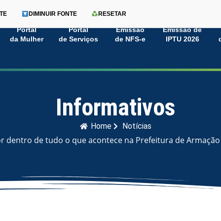
TE
DIMINUIR FONTE
RESETAR
Portal
Portal
Emissão
Emissão de
da Mulher
de Serviços
de NFS-e
IPTU 2026
Informativos
Home
Notícias
or dentro de tudo o que acontece na Prefeitura de Armação