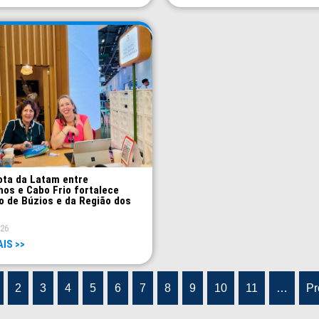
ota da Latam entre
hos e Cabo Frio fortalece
o de Búzios e da Região dos
026
AIS >>
2
3
4
5
6
7
8
9
10
11
…
Pr