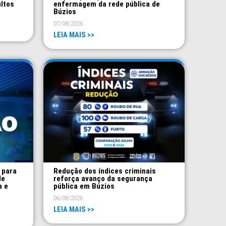
ultos
enfermagem da rede pública de
Búzios
07/08/2026
LEIA MAIS >>
 para
Redução dos índices criminais
de
reforça avanço da segurança
a e
pública em Búzios
06/08/2026
LEIA MAIS >>