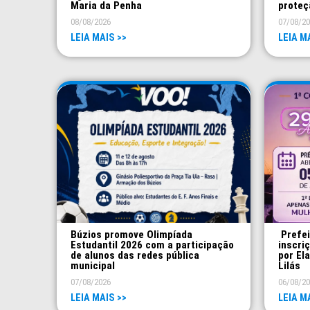
Maria da Penha
proteç
08/08/2026
07/08/2
LEIA MAIS >>
LEIA M
Búzios promove Olimpíada
Prefei
Estudantil 2026 com a participação
inscri
de alunos das redes pública
por El
municipal
Lilás
07/08/2026
06/08/2
LEIA MAIS >>
LEIA M