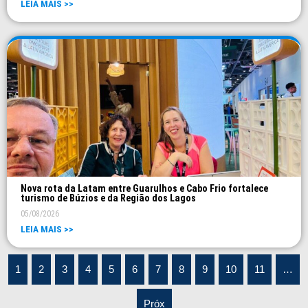
LEIA MAIS >>
Nova rota da Latam entre Guarulhos e Cabo Frio fortalece
turismo de Búzios e da Região dos Lagos
05/08/2026
LEIA MAIS >>
1
2
3
4
5
6
7
8
9
10
11
…
Próx