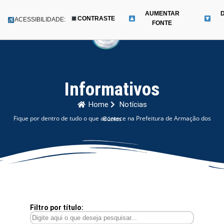
AUMENTAR
CONTRASTE
Menu
ACESSIBILIDADE:
FONTE
Pular
para
o
conteúdo
Informativos
Home
Notícias
Fique por dentro de tudo o que acontece na Prefeitura de Armação dos Búzios
Filtro por título: