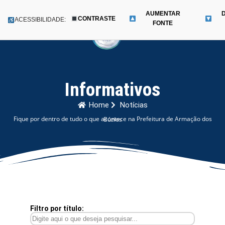
AUMENTAR
CONTRASTE
Menu
ACESSIBILIDADE:
FONTE
Pular
para
o
conteúdo
Informativos
Home
Notícias
Fique por dentro de tudo o que acontece na Prefeitura de Armação dos Búzios
Filtro por título: