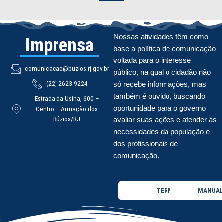
Nossas atividades têm como
Imprensa
base a política de comunicação
voltada para o interesse
comunicacao@buzios.rj.gov.br
público, na qual o cidadão não
(22) 2623-9224
só recebe informações, mas
também é ouvido, buscando
Estrada da Usina, 600 –
oportunidade para o governo
Centro – Armação dos
Búzios/RJ
avaliar suas ações e atender às
necessidades da população e
dos profissionais de
comunicação.
TERMO DE USO
MANUAL 