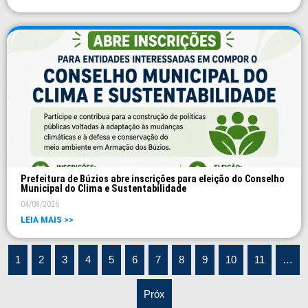
Prefeitura de Búzios abre inscrições para eleição do Conselho
Municipal do Clima e Sustentabilidade
04/08/2026
LEIA MAIS >>
1
2
3
4
5
6
7
8
9
10
11
…
Próx