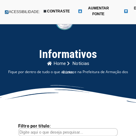
AUMENTAR
CONTRASTE
Menu
ACESSIBILIDADE:
FONTE
Pular
para
o
conteúdo
Informativos
Home
Notícias
Fique por dentro de tudo o que acontece na Prefeitura de Armação dos Búzios
Filtro por título: