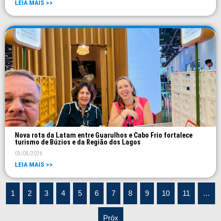
LEIA MAIS >>
Nova rota da Latam entre Guarulhos e Cabo Frio fortalece
turismo de Búzios e da Região dos Lagos
05/08/2026
LEIA MAIS >>
1
2
3
4
5
6
7
8
9
10
11
…
Próx