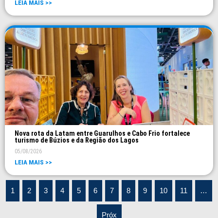
LEIA MAIS >>
Nova rota da Latam entre Guarulhos e Cabo Frio fortalece
turismo de Búzios e da Região dos Lagos
05/08/2026
LEIA MAIS >>
1
2
3
4
5
6
7
8
9
10
11
…
Próx