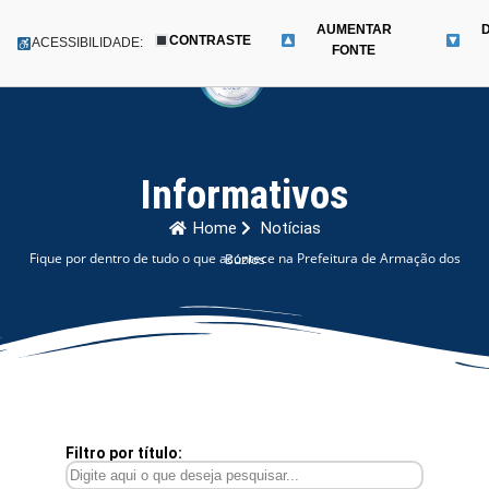
AUMENTAR
CONTRASTE
Menu
ACESSIBILIDADE:
FONTE
Pular
para
o
conteúdo
Informativos
Home
Notícias
Fique por dentro de tudo o que acontece na Prefeitura de Armação dos Búzios
Filtro por título: