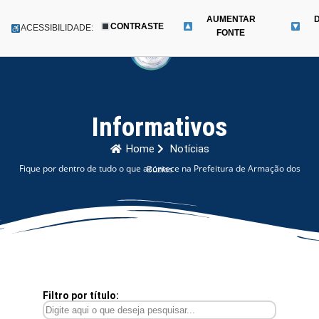
AUMENTAR
CONTRASTE
Menu
ACESSIBILIDADE:
FONTE
Pular
para
o
conteúdo
Informativos
Home
Notícias
Fique por dentro de tudo o que acontece na Prefeitura de Armação dos Búzios
Filtro por título: