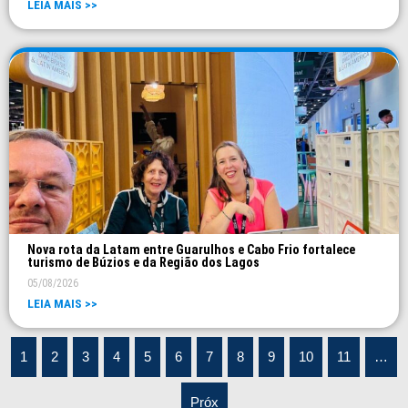
LEIA MAIS >>
Nova rota da Latam entre Guarulhos e Cabo Frio fortalece
turismo de Búzios e da Região dos Lagos
05/08/2026
LEIA MAIS >>
1
2
3
4
5
6
7
8
9
10
11
…
Próx