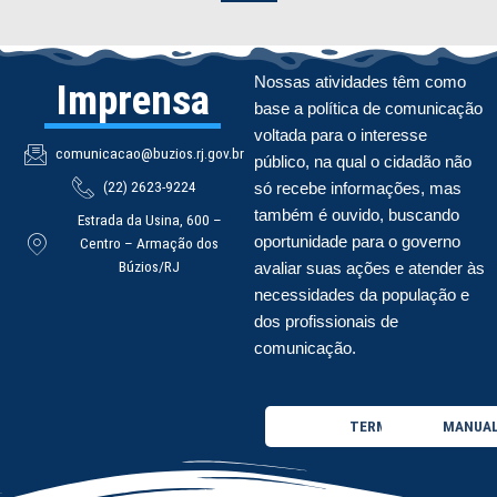
Nossas atividades têm como
Imprensa
base a política de comunicação
voltada para o interesse
comunicacao@buzios.rj.gov.br
público, na qual o cidadão não
(22) 2623-9224
só recebe informações, mas
também é ouvido, buscando
Estrada da Usina, 600 –
oportunidade para o governo
Centro – Armação dos
Búzios/RJ
avaliar suas ações e atender às
necessidades da população e
dos profissionais de
comunicação.
TERMO DE USO
MANUAL 