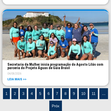
Secretaria da Mulher inicia programação do Agosto Lilás com
parceria do Projeto Águas de Gaia Brasil
04/08/2026
LEIA MAIS >>
1
2
3
4
5
6
7
8
9
10
11
…
Próx