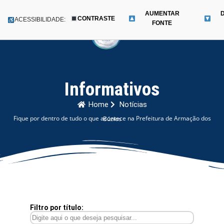
AUMENTAR
CONTRASTE
Menu
ACESSIBILIDADE:
FONTE
Pular
para
o
conteúdo
Informativos
Home
Notícias
Fique por dentro de tudo o que acontece na Prefeitura de Armação dos Búzios
Filtro por título: