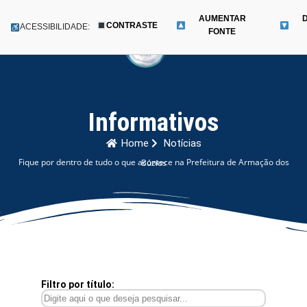
AUMENTAR
CONTRASTE
Menu
ACESSIBILIDADE:
FONTE
Pular
para
o
conteúdo
Informativos
Home
Notícias
Fique por dentro de tudo o que acontece na Prefeitura de Armação dos Búzios
Filtro por título: