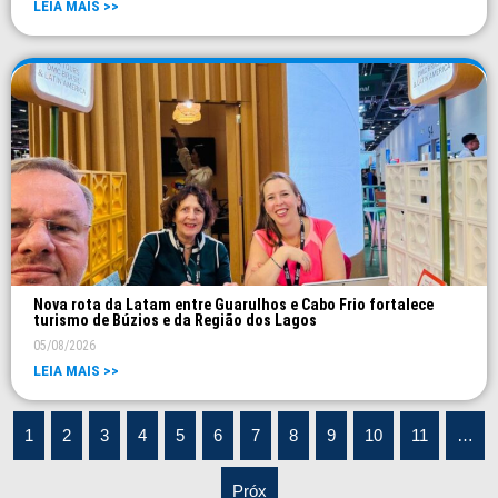
LEIA MAIS >>
Nova rota da Latam entre Guarulhos e Cabo Frio fortalece
turismo de Búzios e da Região dos Lagos
05/08/2026
LEIA MAIS >>
1
2
3
4
5
6
7
8
9
10
11
…
Próx