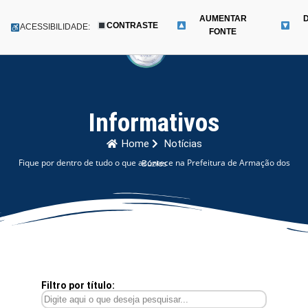
AUMENTAR
CONTRASTE
Menu
ACESSIBILIDADE:
FONTE
Pular
para
o
conteúdo
Informativos
Home
Notícias
Fique por dentro de tudo o que acontece na Prefeitura de Armação dos Búzios
Filtro por título: