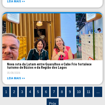
LEIA MAIS >>
Nova rota da Latam entre Guarulhos e Cabo Frio fortalece
turismo de Búzios e da Região dos Lagos
05/08/2026
LEIA MAIS >>
1
2
3
4
5
6
7
8
9
10
11
…
Próx