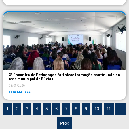
3º Encontro de Pedagogos fortalece formação continuada da
rede municipal de Búzios
03/08/2026
LEIA MAIS >>
1
2
3
4
5
6
7
8
9
10
11
…
Próx