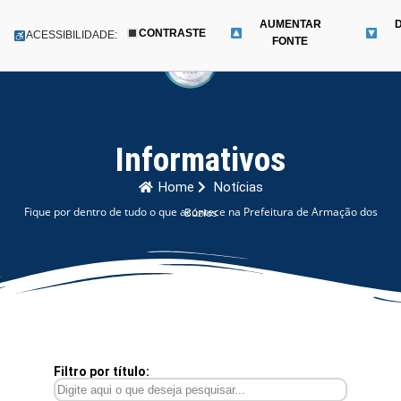
AUMENTAR
CONTRASTE
Menu
ACESSIBILIDADE:
FONTE
Pular
para
o
conteúdo
Informativos
Home
Notícias
Fique por dentro de tudo o que acontece na Prefeitura de Armação dos Búzios
Filtro por título: