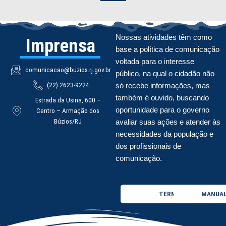
Nossas atividades têm como
Imprensa
base a política de comunicação
voltada para o interesse
comunicacao@buzios.rj.gov.br
público, na qual o cidadão não
(22) 2623-9224
só recebe informações, mas
também é ouvido, buscando
Estrada da Usina, 600 –
oportunidade para o governo
Centro – Armação dos
Búzios/RJ
avaliar suas ações e atender às
necessidades da população e
dos profissionais de
comunicação.
TERMO DE USO
MANUAL 