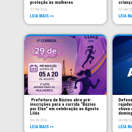
proteção às mulheres
crianç
07/08/2026
07/08/2
LEIA MAIS >>
LEIA M
Prefeitura de Búzios abre pré-
Defesa
inscrições para a corrida “Búzios
rajada
por Elas” em celebração ao Agosto
chuva 
Lilás
domin
06/08/2026
06/08/2
LEIA MAIS >>
LEIA M