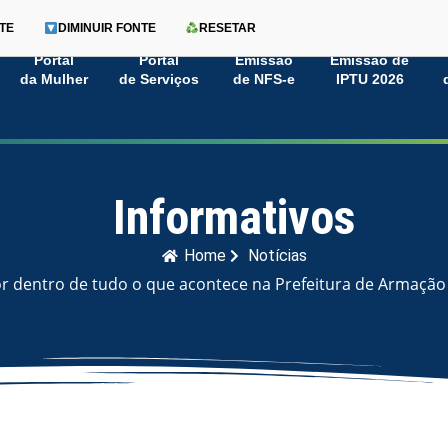
TE
DIMINUIR FONTE
RESETAR
Portal
Portal
Emissão
Emissão de
da Mulher
de Serviços
de NFS-e
IPTU 2026
Informativos
Home
Notícias
or dentro de tudo o que acontece na Prefeitura de Armação