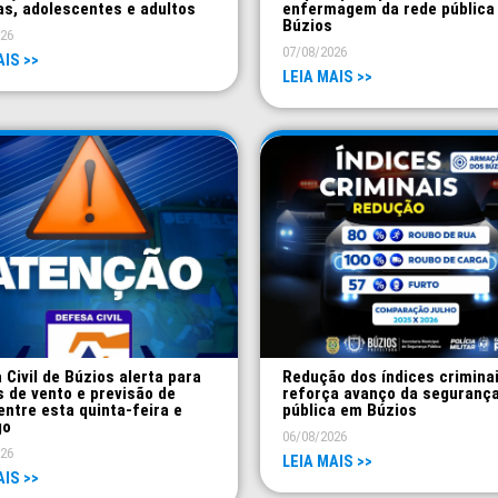
as, adolescentes e adultos
enfermagem da rede pública
Búzios
026
07/08/2026
AIS >>
LEIA MAIS >>
 Civil de Búzios alerta para
Redução dos índices crimina
s de vento e previsão de
reforça avanço da seguranç
entre esta quinta-feira e
pública em Búzios
go
06/08/2026
026
LEIA MAIS >>
AIS >>