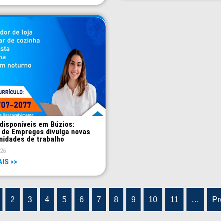
disponíveis em Búzios:
 de Empregos divulga novas
nidades de trabalho
026
AIS >>
2
3
4
5
6
7
8
9
10
11
…
Pr