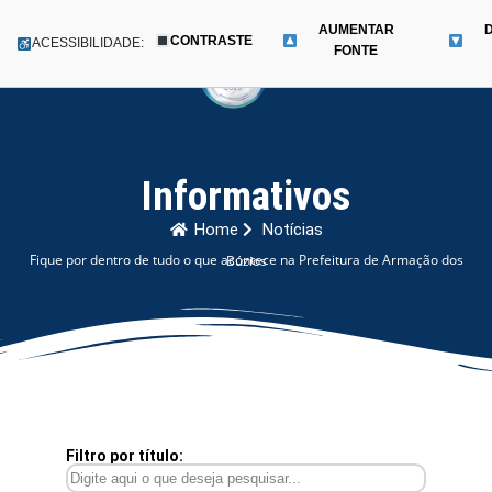
AUMENTAR
CONTRASTE
Menu
ACESSIBILIDADE:
FONTE
Pular
para
o
conteúdo
Informativos
Home
Notícias
Fique por dentro de tudo o que acontece na Prefeitura de Armação dos Búzios
Filtro por título: