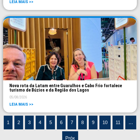
LEIA MAIS >>
Nova rota da Latam entre Guarulhos e Cabo Frio fortalece
turismo de Búzios e da Região dos Lagos
05/08/2026
LEIA MAIS >>
1
2
3
4
5
6
7
8
9
10
11
…
Próx