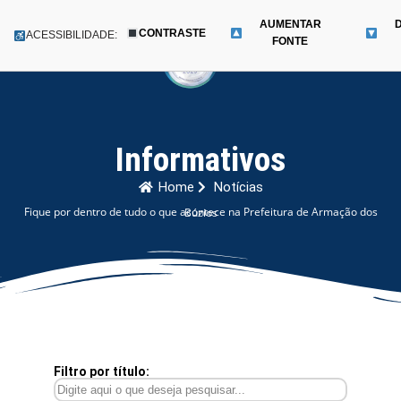
AUMENTAR
CONTRASTE
Menu
ACESSIBILIDADE:
FONTE
Pular
para
o
conteúdo
Informativos
Home
Notícias
Fique por dentro de tudo o que acontece na Prefeitura de Armação dos Búzios
Filtro por título: