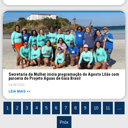
Secretaria da Mulher inicia programação do Agosto Lilás com
parceria do Projeto Águas de Gaia Brasil
04/08/2026
LEIA MAIS >>
1
2
3
4
5
6
7
8
9
10
11
…
Próx