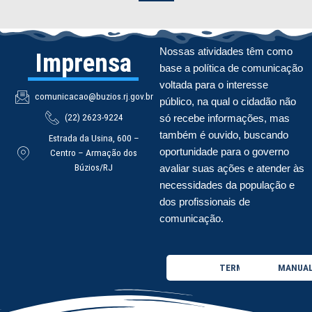
Nossas atividades têm como
Imprensa
base a política de comunicação
voltada para o interesse
comunicacao@buzios.rj.gov.br
público, na qual o cidadão não
(22) 2623-9224
só recebe informações, mas
também é ouvido, buscando
Estrada da Usina, 600 –
oportunidade para o governo
Centro – Armação dos
Búzios/RJ
avaliar suas ações e atender às
necessidades da população e
dos profissionais de
comunicação.
TERMO DE USO
MANUAL 