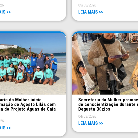
026
05/08/2026
AIS >>
LEIA MAIS >>
aria da Mulher inicia
Secretaria da Mulher promo
mação do Agosto Lilás com
de conscientização durante 
ia do Projeto Águas de Gaia
Degusta Búzios
04/08/2026
026
LEIA MAIS >>
AIS >>