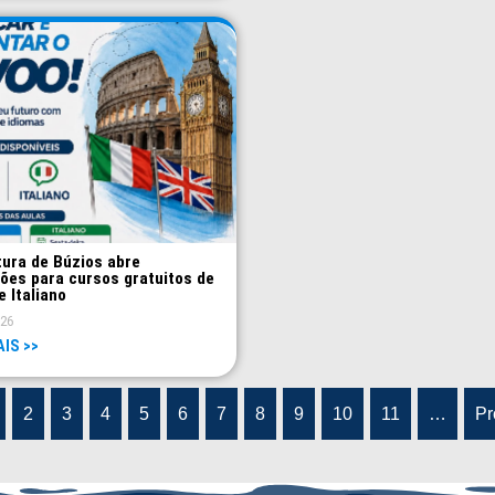
tura de Búzios abre
ções para cursos gratuitos de
e Italiano
026
AIS >>
2
3
4
5
6
7
8
9
10
11
…
Pr