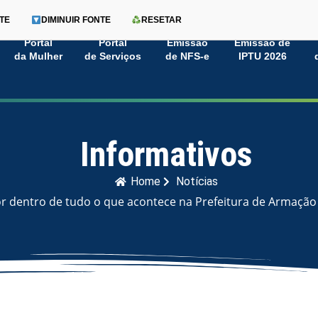
TE
DIMINUIR FONTE
RESETAR
Portal
Portal
Emissão
Emissão de
da Mulher
de Serviços
de NFS-e
IPTU 2026
Informativos
Home
Notícias
or dentro de tudo o que acontece na Prefeitura de Armação