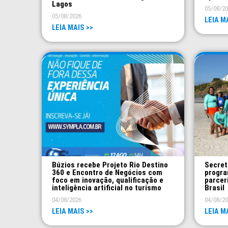
Lagos
05/08/2
05/08/2026
LEIA M
LEIA MAIS >>
Búzios recebe Projeto Rio Destino
Secret
360 e Encontro de Negócios com
progra
foco em inovação, qualificação e
parcer
inteligência artificial no turismo
Brasil
04/08/2026
04/08/2
LEIA MAIS >>
LEIA M