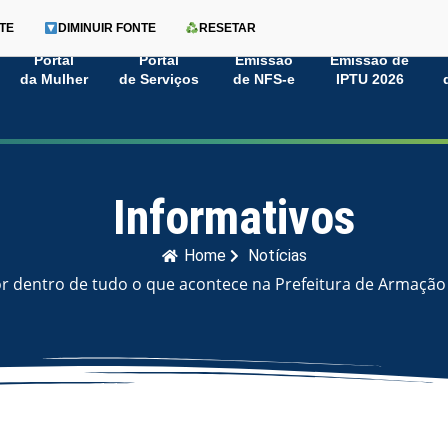
TE
DIMINUIR FONTE
RESETAR
Portal
Portal
Emissão
Emissão de
da Mulher
de Serviços
de NFS-e
IPTU 2026
Informativos
Home
Notícias
or dentro de tudo o que acontece na Prefeitura de Armação