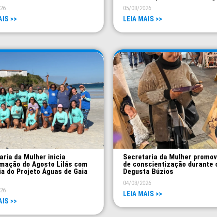
026
05/08/2026
AIS >>
LEIA MAIS >>
aria da Mulher inicia
Secretaria da Mulher promo
mação do Agosto Lilás com
de conscientização durante 
ia do Projeto Águas de Gaia
Degusta Búzios
04/08/2026
026
LEIA MAIS >>
AIS >>