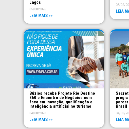
Lagos
05/08/2
05/08/2026
LEIA M
LEIA MAIS >>
Búzios recebe Projeto Rio Destino
Secret
360 e Encontro de Negócios com
progra
foco em inovação, qualificação e
parcer
inteligência artificial no turismo
Brasil
04/08/2026
04/08/2
LEIA MAIS >>
LEIA M