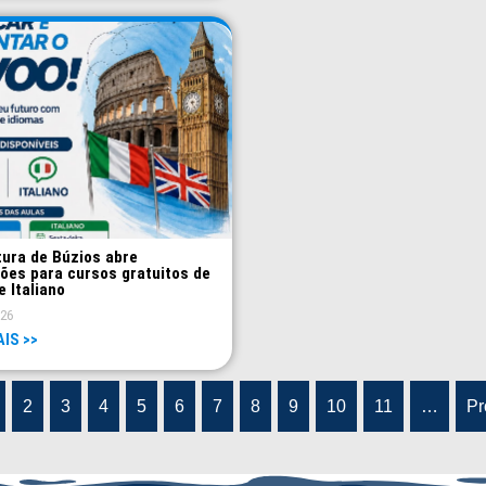
tura de Búzios abre
ções para cursos gratuitos de
e Italiano
026
AIS >>
2
3
4
5
6
7
8
9
10
11
…
Pr