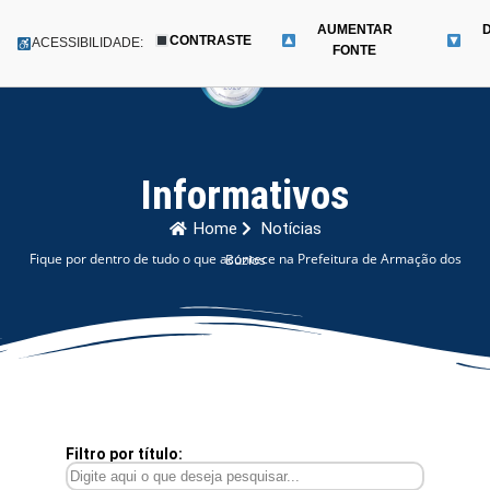
AUMENTAR
CONTRASTE
Menu
ACESSIBILIDADE:
FONTE
Pular
para
o
conteúdo
Informativos
Home
Notícias
Fique por dentro de tudo o que acontece na Prefeitura de Armação dos Búzios
Filtro por título: