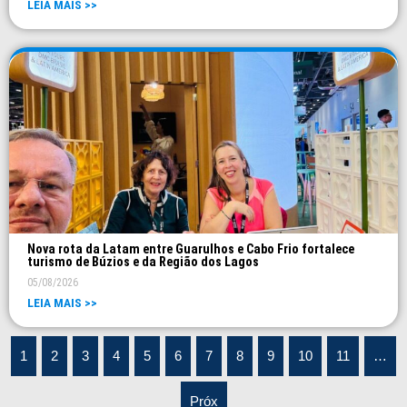
LEIA MAIS >>
Nova rota da Latam entre Guarulhos e Cabo Frio fortalece
turismo de Búzios e da Região dos Lagos
05/08/2026
LEIA MAIS >>
1
2
3
4
5
6
7
8
9
10
11
…
Próx