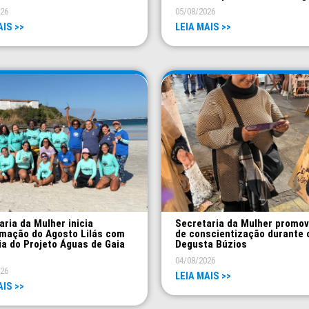
026
05/08/2026
AIS >>
LEIA MAIS >>
aria da Mulher inicia
Secretaria da Mulher promo
mação do Agosto Lilás com
de conscientização durante 
ia do Projeto Águas de Gaia
Degusta Búzios
04/08/2026
026
LEIA MAIS >>
AIS >>