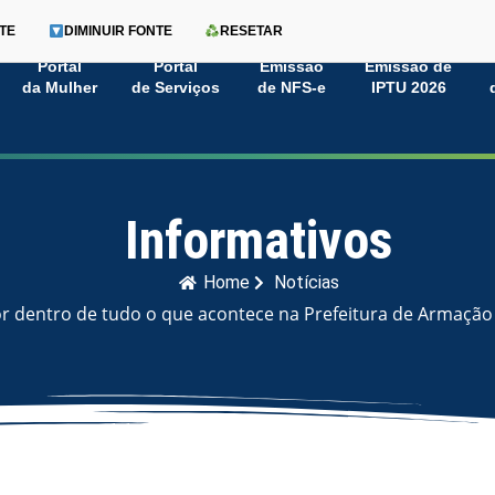
TE
DIMINUIR FONTE
RESETAR
Portal
Portal
Emissão
Emissão de
da Mulher
de Serviços
de NFS-e
IPTU 2026
Informativos
Home
Notícias
or dentro de tudo o que acontece na Prefeitura de Armação