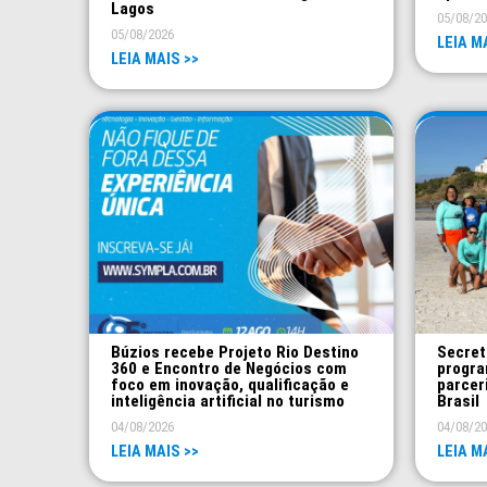
Lagos
05/08/2
05/08/2026
LEIA M
LEIA MAIS >>
Búzios recebe Projeto Rio Destino
Secret
360 e Encontro de Negócios com
progra
foco em inovação, qualificação e
parcer
inteligência artificial no turismo
Brasil
04/08/2026
04/08/2
LEIA MAIS >>
LEIA M