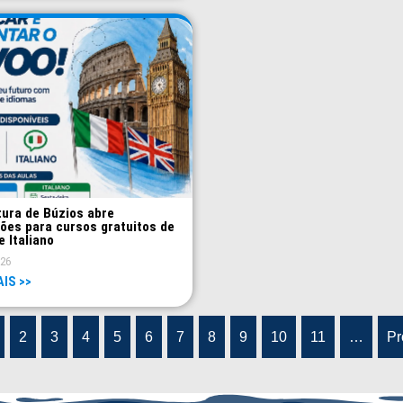
tura de Búzios abre
ções para cursos gratuitos de
e Italiano
026
AIS >>
2
3
4
5
6
7
8
9
10
11
…
Pr