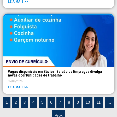
LEIA MAIS >>
Vagas disponíveis em Búzios: Balcão de Empregos divulga
novas oportunidades de trabalho
05/08/2026
LEIA MAIS >>
1
2
3
4
5
6
7
8
9
10
11
…
Próx