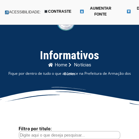
AUMENTAR
CONTRASTE
Menu
ACESSIBILIDADE:
FONTE
Pular
para
o
conteúdo
Informativos
Home
Notícias
Fique por dentro de tudo o que acontece na Prefeitura de Armação dos Búzios
Filtro por título: