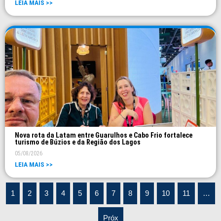
LEIA MAIS >>
Nova rota da Latam entre Guarulhos e Cabo Frio fortalece
turismo de Búzios e da Região dos Lagos
05/08/2026
LEIA MAIS >>
1
2
3
4
5
6
7
8
9
10
11
…
Próx