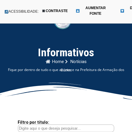
AUMENTAR
CONTRASTE
Menu
ACESSIBILIDADE:
FONTE
Pular
para
o
conteúdo
Informativos
Home
Notícias
Fique por dentro de tudo o que acontece na Prefeitura de Armação dos Búzios
Filtro por título: