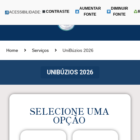
AUMENTAR
DIMINUIR
CONTRASTE
Menu
ACESSIBILIDADE:
FONTE
FONTE
Pular
para
o
conteúdo
Home
Serviços
UniBúzios 2026
UNIBÚZIOS 2026
SELECIONE UMA
OPÇÃO