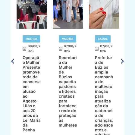
R
MULHER
MULHER
SAÚDE
E
08/08/2
07/08/2
07/08/2
026
026
026
T
Operaçã
Secretari
Prefeitur
H
o Mulher
a da
a de
p
8/2
Presente
Mulher
Búzios
w
promove
de
amplia
p
roda de
Búzios
campanh
a
tur
conversa
capacita
a de
o 
em
pastores
multivac
t
alusão
e líderes
inação
t
ré-
ao
cristãos
para
l
çõe
Agosto
para
atualiza
d
a
Lilás e
fortalece
ção da
p
a
aos 20
r rede de
cadernet
pr
s
anos da
proteção
a de
n
s"
Lei Maria
às
crianças,
e
da
mulheres
adolesce
g
aç
Penha
ntes e
r
adultos
p