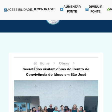
AUMENTAR
DIMINUIR
CONTRASTE
Menu
ACESSIBILIDADE:
FONTE
FONTE
Pular
para
o
conteúdo
Home
Obras
Secretários visitam obras do Centro de
Convivência do Idoso em São José