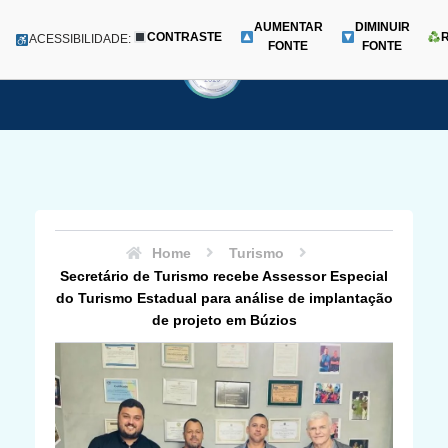
AUMENTAR
DIMINUIR
CONTRASTE
Menu
ACESSIBILIDADE:
FONTE
FONTE
Pular
para
o
conteúdo
Home
Turismo
Secretário de Turismo recebe Assessor Especial
do Turismo Estadual para análise de implantação
de projeto em Búzios