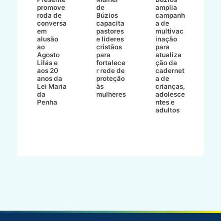
promove
de
amplia
p
roda de
Búzios
campanh
a
tur
conversa
capacita
a de
o 
em
pastores
multivac
t
alusão
e líderes
inação
t
ré-
ao
cristãos
para
l
çõe
Agosto
para
atualiza
d
a
Lilás e
fortalece
ção da
p
a
aos 20
r rede de
cadernet
pr
s
anos da
proteção
a de
n
s"
Lei Maria
às
crianças,
e
da
mulheres
adolesce
g
aç
Penha
ntes e
r
adultos
p
o
d
B