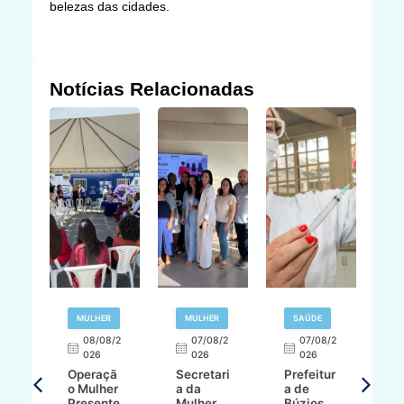
belezas das cidades.
Notícias Relacionadas
R
MULHER
MULHER
SAÚDE
E
08/08/2
07/08/2
07/08/2
026
026
026
T
Operaçã
Secretari
Prefeitur
H
o Mulher
a da
a de
p
8/2
Presente
Mulher
Búzios
w