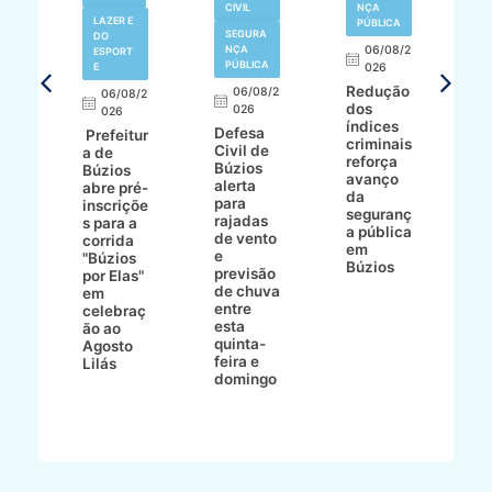
N
CIVIL
NÇA
LAZER E
PÚBLICA
SEGURA
DO
,
NÇA
06/08/2
ESPORT
L
S
PÚBLICA
E
026
a
Redução
06/08/2
06/08/2
I
dos
026
8/2
026
p
índices
Defesa
p
Prefeitur
criminais
Civil de
s
a de
reforça
Búzios
c
ív
Búzios
avanço
alerta
a
abre pré-
da
para
s
:
inscriçõe
seguranç
rajadas
n
s para a
a pública
de vento
tr
corrida
em
e
p
go
"Búzios
Búzios
previsão
m
lga
por Elas"
de chuva
i
em
entre
ni
celebraç
esta
ão ao
quinta-
Agosto
feira e
ho
Lilás
domingo