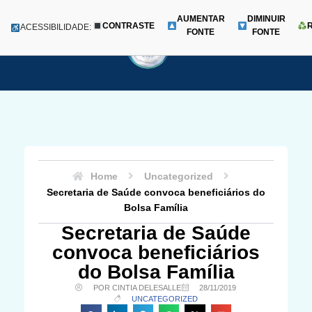
AUMENTAR
DIMINUIR
CONTRASTE
Menu
ACESSIBILIDADE:
FONTE
FONTE
Pular
para
o
conteúdo
Home
Uncategorized
Secretaria de Saúde convoca beneficiários do
Bolsa Família
Secretaria de Saúde
convoca beneficiários
do Bolsa Família
POR CINTIA DELESALLE
28/11/2019
UNCATEGORIZED