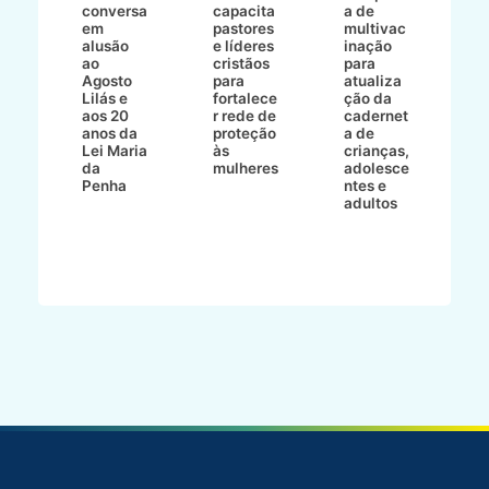
conversa
capacita
a de
o 
em
pastores
multivac
t
alusão
e líderes
inação
t
ré-
ao
cristãos
para
l
çõe
Agosto
para
atualiza
d
a
Lilás e
fortalece
ção da
p
a
aos 20
r rede de
cadernet
pr
s
anos da
proteção
a de
n
s"
Lei Maria
às
crianças,
e
da
mulheres
adolesce
g
aç
Penha
ntes e
r
adultos
p
o
d
B