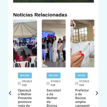
Notícias Relacionadas
R
MULHER
MULHER
SAÚDE
E
08/08/2
07/08/2
07/08/2
026
026
026
T
Operaçã
Secretari
Prefeitur
H
o Mulher
a da
a de
p
8/2
Presente
Mulher
Búzios
w
promove
de
amplia
p
roda de
Búzios
campanh
a
tur