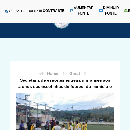
AUMENTAR
DIMINUIR
CONTRASTE
Menu
ACESSIBILIDADE:
FONTE
FONTE
Pular
para
o
conteúdo
Home
Geral
Secretaria de esportes entrega uniformes aos
alunos das escolinhas de futebol do município