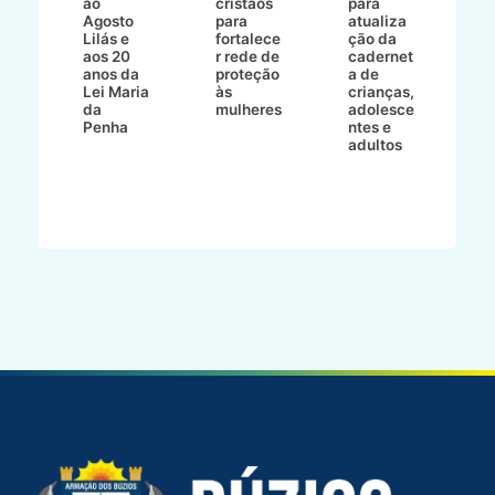
ao
cristãos
para
l
çõe
Agosto
para
atualiza
d
a
Lilás e
fortalece
ção da
p
a
aos 20
r rede de
cadernet
pr
s
anos da
proteção
a de
n
s"
Lei Maria
às
crianças,
e
da
mulheres
adolesce
g
aç
Penha
ntes e
r
adultos
p
o
d
B