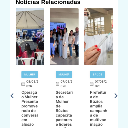
Notícias Relacionadas
R
MULHER
MULHER
SAÚDE
E
08/08/2
07/08/2
07/08/2
026
026
026
T
Operaçã
Secretari
Prefeitur
H
o Mulher
a da
a de
p
8/2
Presente
Mulher
Búzios
w
promove
de
amplia
p
roda de
Búzios
campanh
a
tur
conversa
capacita
a de
o 
em
pastores
multivac
t
alusão
e líderes
inação
t
ré-