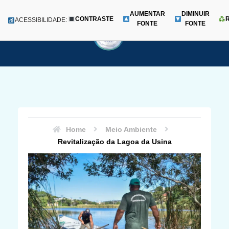
AUMENTAR
DIMINUIR
CONTRASTE
Menu
ACESSIBILIDADE:
FONTE
FONTE
Pular
para
o
conteúdo
Home
Meio Ambiente
Revitalização da Lagoa da Usina