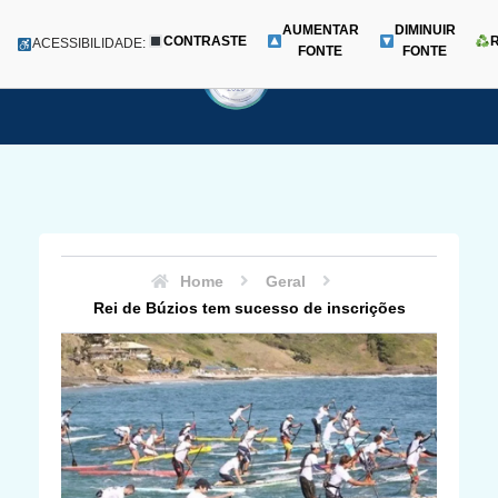
AUMENTAR
DIMINUIR
CONTRASTE
Menu
ACESSIBILIDADE:
FONTE
FONTE
Pular
para
o
conteúdo
Home
Geral
Rei de Búzios tem sucesso de inscrições