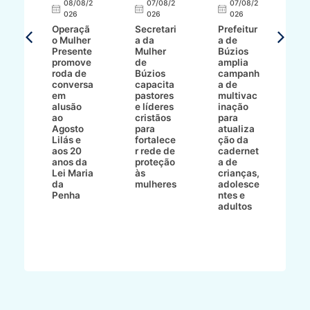
E
08/08/2
07/08/2
07/08/2
026
026
026
T
Operaçã
Secretari
Prefeitur
H
o Mulher
a da
a de
p
8/2
Presente
Mulher
Búzios
w
promove
de
amplia
p
roda de
Búzios
campanh
a
tur
conversa
capacita
a de
o 
em
pastores
multivac
t
alusão
e líderes
inação
t
ré-
ao
cristãos
para
l
çõe
Agosto
para
atualiza
d
a
Lilás e
fortalece
ção da
p
a
aos 20
r rede de
cadernet
pr
s
anos da
proteção
a de
n
s"
Lei Maria
às
crianças,
e
da
mulheres
adolesce
g
aç
Penha
ntes e
r
adultos
p
o
d
B