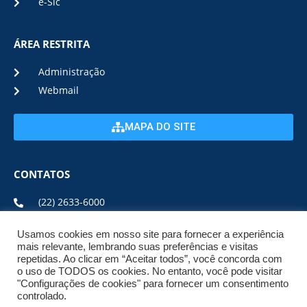
e-Sic
ÁREA RESTRITA
Administração
Webmail
MAPA DO SITE
CONTATOS
(22) 2633-6000
Usamos cookies em nosso site para fornecer a experiência
ENDEREÇO E HORÁRIO
mais relevante, lembrando suas preferências e visitas
repetidas. Ao clicar em “Aceitar todos”, você concorda com
o uso de TODOS os cookies. No entanto, você pode visitar
ESTRADA DA USINA, Nº 600 CENTRO, CEP: 28950-000
"Configurações de cookies" para fornecer um consentimento
DE SEGUNDA A SEXTA DE 08:00 ÀS 17:00
controlado.