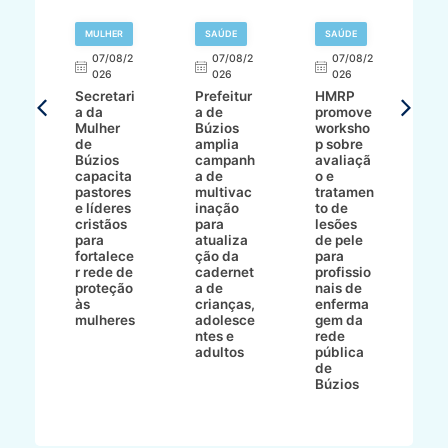
MULHER
SAÚDE
SAÚDE
07/08/2
07/08/2
07/08/2
A
026
026
026
Secretari
Prefeitur
HMRP
A
a da
a de
promove
8/2
Mulher
Búzios
worksho
de
amplia
p sobre
a
Búzios
campanh
avaliaçã
B
e
capacita
a de
o e
p
pastores
multivac
tratamen
O
e líderes
inação
to de
a
cristãos
para
lesões
E
s
para
atualiza
de pele
il
to
fortalece
ção da
para
c
r rede de
cadernet
profissio
pa
ão
proteção
a de
nais de
ç
va
às
crianças,
enferma
a
mulheres
adolesce
gem da
d
ntes e
rede
r
-
adultos
pública
p
de
m
go
Búzios
l