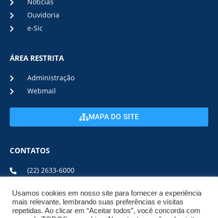
Notícias
Ouvidoria
e-Sic
ÁREA RESTRITA
Administração
Webmail
MAPA DO SITE
CONTATOS
(22) 2633-6000
Usamos cookies em nosso site para fornecer a experiência
ENDEREÇO E HORÁRIO
mais relevante, lembrando suas preferências e visitas
repetidas. Ao clicar em “Aceitar todos”, você concorda com