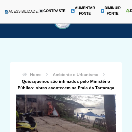
AUMENTAR
DIMINUIR
CONTRASTE
Menu
ACESSIBILIDADE:
FONTE
FONTE
Pular
para
o
conteúdo
Home
Ambiente e Urbanismo
Quiosqueiros são intimados pelo Ministério
Público: obras acontecem na Praia da Tartaruga